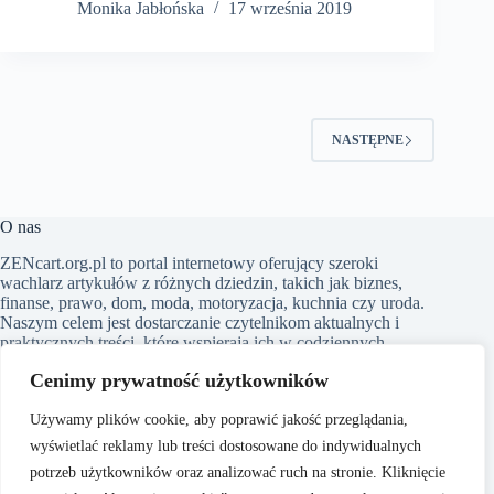
Monika Jabłońska
17 września 2019
NASTĘPNE
O nas
​ZENcart.org.pl to portal internetowy oferujący szeroki
wachlarz artykułów z różnych dziedzin, takich jak biznes,
finanse, prawo, dom, moda, motoryzacja, kuchnia czy uroda.
Naszym celem jest dostarczanie czytelnikom aktualnych i
praktycznych treści, które wspierają ich w codziennych
wyborach i inspirują do działania. Dbamy o to, aby nasze
Cenimy prywatność użytkowników
artykuły były zrozumiałe i dostępne dla każdego, niezależnie
od poziomu wiedzy w danym zakresie
Używamy plików cookie, aby poprawić jakość przeglądania,
wyświetlać reklamy lub treści dostosowane do indywidualnych
potrzeb użytkowników oraz analizować ruch na stronie. Kliknięcie