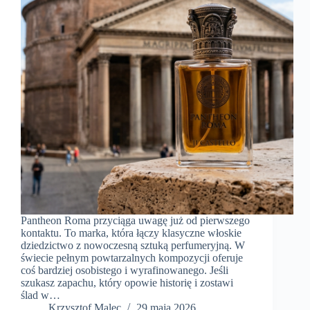
Pantheon Roma przyciąga uwagę już od pierwszego
kontaktu. To marka, która łączy klasyczne włoskie
dziedzictwo z nowoczesną sztuką perfumeryjną. W
świecie pełnym powtarzalnych kompozycji oferuje
coś bardziej osobistego i wyrafinowanego. Jeśli
szukasz zapachu, który opowie historię i zostawi
ślad w…
Krzysztof Malec
29 maja 2026