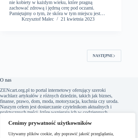
nie kobiety w każdym wieku, które pragną
zachować zdrową i jędrną cerę pod oczami.
Pamiętajmy o tym, że skóra w tym miejscu jest…
Krzysztof Malec
21 kwietnia 2023
NASTĘPNE
O nas
​ZENcart.org.pl to portal internetowy oferujący szeroki
wachlarz artykułów z różnych dziedzin, takich jak biznes,
finanse, prawo, dom, moda, motoryzacja, kuchnia czy uroda.
Naszym celem jest dostarczanie czytelnikom aktualnych i
praktycznych treści, które wspierają ich w codziennych
wyborach i inspirują do działania. Dbamy o to, aby nasze
Cenimy prywatność użytkowników
artykuły były zrozumiałe i dostępne dla każdego, niezależnie
od poziomu wiedzy w danym zakresie
Używamy plików cookie, aby poprawić jakość przeglądania,