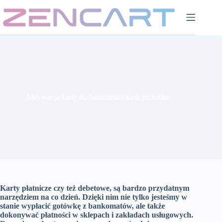
Przejdź
do
treści
Aktywacja karty do bankomatu krok po kroku
Karty płatnicze czy też debetowe, są bardzo przydatnym
narzędziem na co dzień. Dzięki nim nie tylko jesteśmy w
stanie wypłacić gotówkę z bankomatów, ale także
dokonywać płatności w sklepach i zakładach usługowych.