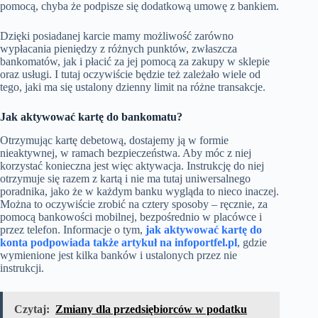
pomocą, chyba że podpisze się dodatkową umowę z bankiem.
Dzięki posiadanej karcie mamy możliwość zarówno
wypłacania pieniędzy z różnych punktów, zwłaszcza
bankomatów, jak i płacić za jej pomocą za zakupy w sklepie
oraz usługi. I tutaj oczywiście będzie też zależało wiele od
tego, jaki ma się ustalony dzienny limit na różne transakcje.
Jak aktywować kartę do bankomatu?
Otrzymując kartę debetową, dostajemy ją w formie
nieaktywnej, w ramach bezpieczeństwa. Aby móc z niej
korzystać konieczna jest więc aktywacja. Instrukcję do niej
otrzymuje się razem z kartą i nie ma tutaj uniwersalnego
poradnika, jako że w każdym banku wygląda to nieco inaczej.
Można to oczywiście zrobić na cztery sposoby – ręcznie, za
pomocą bankowości mobilnej, bezpośrednio w placówce i
przez telefon. Informacje o tym,
jak aktywować kartę do
konta podpowiada także artykuł na infoportfel.pl
, gdzie
wymienione jest kilka banków i ustalonych przez nie
instrukcji.
Czytaj:
Zmiany dla przedsiębiorców w podatku