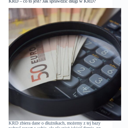
KRD – co to jest? Jak sprawdzić długi w KRD?
KRD zbiera dane o dłużnikach, możemy z tej bazy