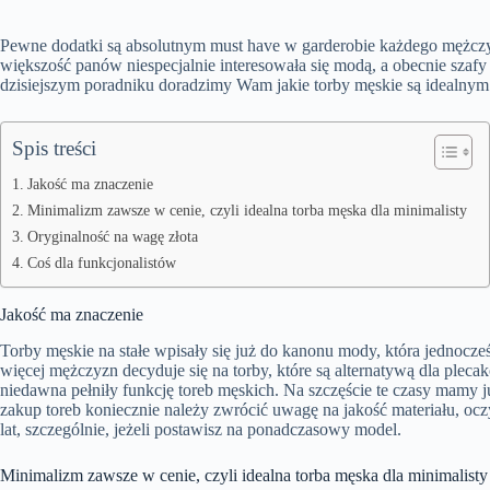
Pewne dodatki są absolutnym must have w garderobie każdego mężczyz
większość panów niespecjalnie interesowała się modą, a obecnie szafy
dzisiejszym poradniku doradzimy Wam jakie torby męskie są idealnym w
Spis treści
Jakość ma znaczenie
Minimalizm zawsze w cenie, czyli idealna torba męska dla minimalisty
Oryginalność na wagę złota
Coś dla funkcjonalistów
Jakość ma znaczenie
Torby męskie na stałe wpisały się już do kanonu mody, która jednocze
więcej mężczyzn decyduje się na torby, które są alternatywą dla plec
niedawna pełniły funkcję toreb męskich. Na szczęście te czasy mamy j
zakup toreb koniecznie należy zwrócić uwagę na jakość materiału, oc
lat, szczególnie, jeżeli postawisz na ponadczasowy model.
Minimalizm zawsze w cenie, czyli idealna torba męska dla minimalisty