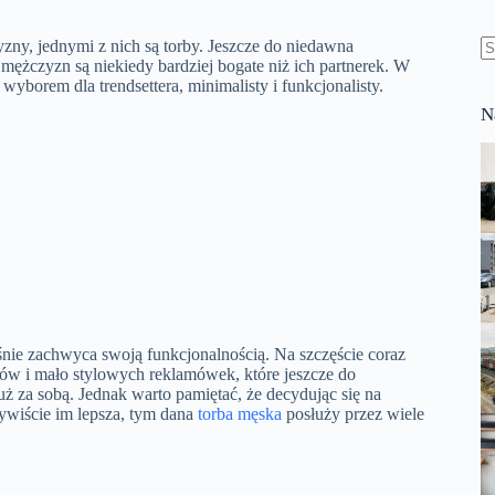
ny, jednymi z nich są torby. Jeszcze do niedawna
 mężczyzn są niekiedy bardziej bogate niż ich partnerek. W
B
yborem dla trendsettera, minimalisty i funkcjonalisty.
w
N
śnie zachwyca swoją funkcjonalnością. Na szczęście coraz
aków i mało stylowych reklamówek, które jeszcze do
uż za sobą. Jednak warto pamiętać, że decydując się na
zywiście im lepsza, tym dana
torba męska
posłuży przez wiele