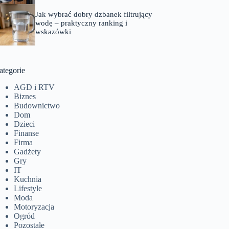
Jak wybrać dobry dzbanek filtrujący
wodę – praktyczny ranking i
wskazówki
ategorie
AGD i RTV
Biznes
Budownictwo
Dom
Dzieci
Finanse
Firma
Gadżety
Gry
IT
Kuchnia
Lifestyle
Moda
Motoryzacja
Ogród
Pozostałe