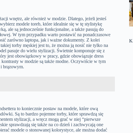
cji wnętrz, ale również w modzie. Dlatego, jeżeli jesteś
bierz modele toreb, które idealnie się w tę stylistykę
ką, ale są jednocześnie funkcjonalne, a także pasują do
ułowej. W tym przypadku warto postawić na ponadczasowe
ić zarówno laptopa, jak i ważne dokumenty. Z kolei
K
kiej torby męskiej jest to, że można ją nosić nie tylko na
del pasuje do wielu stylizacji. Świetnie komponuje się z
który jest obowiązkowy w pracy, gdzie obowiązuje dress
ak kontrasty w modzie są także modne. Oczywiście w tym
 i brązowym.
endsettera to koniecznie postaw na modele, które ową
dówki. Są to bardzo pojemne torby, które sprawdzą się
ntem stylizacji, a wręcz mogą grać w niej “pierwsze
ie sprawdzają się także na co dzień i zachwycają one
rać modele o stonowanej kolorystyce, ale można dodać