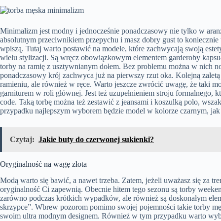
Minimalizm jest modny i jednocześnie ponadczasowy nie tylko w aranża
absolutnym przeciwnikiem przepychu i masz dobry gust to koniecznie wy
wpiszą. Tutaj warto postawić na modele, które zachwycają swoją estety
wielu stylizacji. Są wręcz obowiązkowym elementem garderoby kaps
torby na ramię z usztywnianym dołem. Bez problemu można w nich nos
ponadczasowy krój zachwyca już na pierwszy rzut oka. Kolejną zaletą ta
ramieniu, ale również w ręce. Warto jeszcze zwrócić uwagę, że taki mo
garniturem w roli głównej. Jest też uzupełnieniem stroju formalnego, 
code. Taką torbę można też zestawić z jeansami i koszulką polo, wsz
przypadku najlepszym wyborem będzie model w kolorze czarnym, jak
Czytaj:
Jakie buty do czerwonej sukienki?
Oryginalność na wagę złota
Modą warto się bawić, a nawet trzeba. Zatem, jeżeli uważasz się za tr
oryginalność Ci zapewnią. Obecnie hitem tego sezonu są torby weeken
zarówno podczas krótkich wypadków, ale również są doskonałym eleme
skrzypce”. Wbrew pozorom pomimo swojej pojemności takie torby męsk
swoim ultra modnym designem. Również w tym przypadku warto wybie