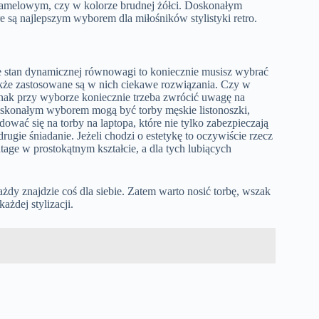
 camelowym, czy w kolorze brudnej żółci. Doskonałym
e są najlepszym wyborem dla miłośników stylistyki retro.
naje stan dynamicznej równowagi to koniecznie musisz wybrać
także zastosowane są w nich ciekawe rozwiązania. Czy w
Jednak przy wyborze koniecznie trzeba zwrócić uwagę na
 Doskonałym wyborem mogą być torby męskie listonoszki,
ować się na torby na laptopa, które nie tylko zabezpieczają
rugie śniadanie. Jeżeli chodzi o estetykę to oczywiście rzecz
tage w prostokątnym kształcie, a dla tych lubiących
dy znajdzie coś dla siebie. Zatem warto nosić torbę, wszak
żdej stylizacji.