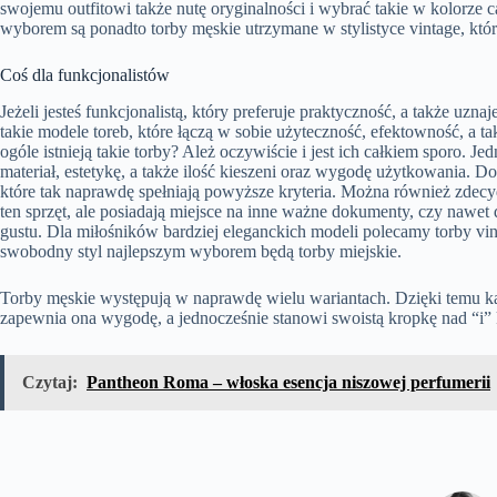
swojemu outfitowi także nutę oryginalności i wybrać takie w kolorze
wyborem są ponadto torby męskie utrzymane w stylistyce vintage, któr
Coś dla funkcjonalistów
Jeżeli jesteś funkcjonalistą, który preferuje praktyczność, a także uz
takie modele toreb, które łączą w sobie użyteczność, efektowność, a 
ogóle istnieją takie torby? Ależ oczywiście i jest ich całkiem sporo. 
materiał, estetykę, a także ilość kieszeni oraz wygodę użytkowania.
które tak naprawdę spełniają powyższe kryteria. Można również zdecyd
ten sprzęt, ale posiadają miejsce na inne ważne dokumenty, czy nawet d
gustu. Dla miłośników bardziej eleganckich modeli polecamy torby vin
swobodny styl najlepszym wyborem będą torby miejskie.
Torby męskie występują w naprawdę wielu wariantach. Dzięki temu każ
zapewnia ona wygodę, a jednocześnie stanowi swoistą kropkę nad “i” ka
Czytaj:
Pantheon Roma – włoska esencja niszowej perfumerii