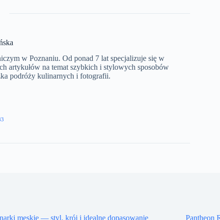
ńska
czym w Poznaniu. Od ponad 7 lat specjalizuje się w
ych artykułów na temat szybkich i stylowych sposobów
 podróży kulinarnych i fotografii.​
83
arki męskie — styl, krój i idealne dopasowanie
Pantheon R