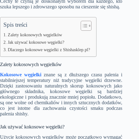
Cechy te czynią je doskonałym wyborem dla każdego, kto
szuka lepszego i zdrowszego sposobu na cieszenie się shishą.
Spis treści
Zalety kokosowych węgielków
Jak używać kokosowe węgielki?
Dlaczego kokosowe węgielki z Shishasklep.pl?
Zalety kokosowych węgielków
Kokosowe węgielki
znane są z dłuższego czasu palenia i
stabilniejszej temperatury niż tradycyjne węgielki drzewne.
Dzięki zastosowaniu naturalnych skorup kokosowych jako
głównego składnika, kokosowe węgielki są bardziej
ekologiczne i produkują znacznie mniej popiołu. Dodatkowo,
są one wolne od chemikaliów i innych sztucznych dodatków,
co jest istotne dla zachowania czystości smaku podczas
palenia shishy.
Jak używać kokosowe węgielki?
Użycie kokosowych węgielków może początkowo wymagać