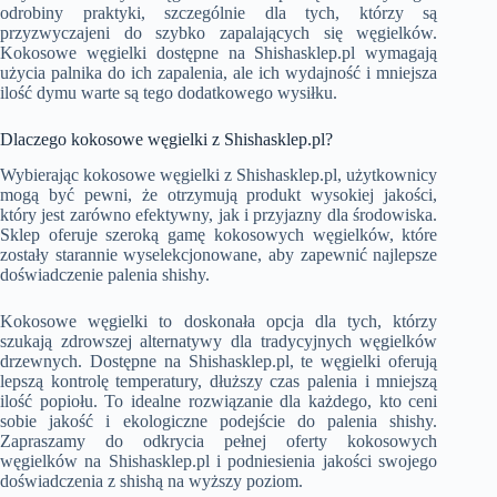
odrobiny praktyki, szczególnie dla tych, którzy są
przyzwyczajeni do szybko zapalających się węgielków.
Kokosowe węgielki dostępne na Shishasklep.pl wymagają
użycia palnika do ich zapalenia, ale ich wydajność i mniejsza
ilość dymu warte są tego dodatkowego wysiłku.
Dlaczego kokosowe węgielki z Shishasklep.pl?
Wybierając kokosowe węgielki z Shishasklep.pl, użytkownicy
mogą być pewni, że otrzymują produkt wysokiej jakości,
który jest zarówno efektywny, jak i przyjazny dla środowiska.
Sklep oferuje szeroką gamę kokosowych węgielków, które
zostały starannie wyselekcjonowane, aby zapewnić najlepsze
doświadczenie palenia shishy.
Kokosowe węgielki to doskonała opcja dla tych, którzy
szukają zdrowszej alternatywy dla tradycyjnych węgielków
drzewnych. Dostępne na Shishasklep.pl, te węgielki oferują
lepszą kontrolę temperatury, dłuższy czas palenia i mniejszą
ilość popiołu. To idealne rozwiązanie dla każdego, kto ceni
sobie jakość i ekologiczne podejście do palenia shishy.
Zapraszamy do odkrycia pełnej oferty kokosowych
węgielków na Shishasklep.pl i podniesienia jakości swojego
doświadczenia z shishą na wyższy poziom.