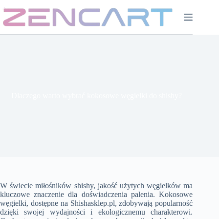
Przejdź
do
treści
Dlaczego warto wybrać kokosowe węgielki do shishy?
W świecie miłośników shishy, jakość użytych węgielków ma
kluczowe znaczenie dla doświadczenia palenia. Kokosowe
węgielki, dostępne na Shishasklep.pl, zdobywają popularność
dzięki swojej wydajności i ekologicznemu charakterowi.