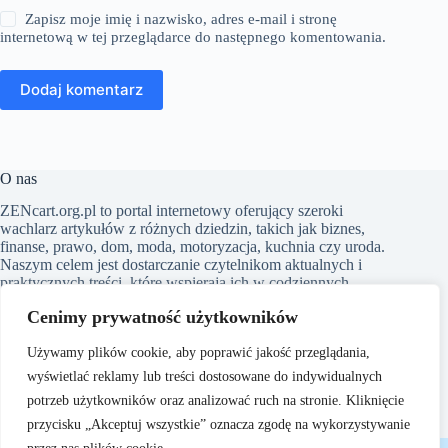
Zapisz moje imię i nazwisko, adres e-mail i stronę
internetową w tej przeglądarce do następnego komentowania.
Dodaj komentarz
O nas
​ZENcart.org.pl to portal internetowy oferujący szeroki
wachlarz artykułów z różnych dziedzin, takich jak biznes,
finanse, prawo, dom, moda, motoryzacja, kuchnia czy uroda.
Naszym celem jest dostarczanie czytelnikom aktualnych i
praktycznych treści, które wspierają ich w codziennych
wyborach i inspirują do działania. Dbamy o to, aby nasze
Cenimy prywatność użytkowników
artykuły były zrozumiałe i dostępne dla każdego, niezależnie
od poziomu wiedzy w danym zakresie
Używamy plików cookie, aby poprawić jakość przeglądania,
wyświetlać reklamy lub treści dostosowane do indywidualnych
potrzeb użytkowników oraz analizować ruch na stronie. Kliknięcie
przycisku „Akceptuj wszystkie” oznacza zgodę na wykorzystywanie
Copyright © 2026 - ZENcart.org.pl