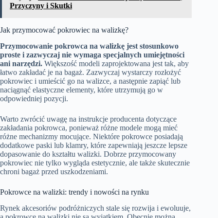
Przyczyny i Skutki
Jak przymocować pokrowiec na walizkę?
Przymocowanie pokrowca na walizkę jest stosunkowo
proste i zazwyczaj nie wymaga specjalnych umiejętności
ani narzędzi.
Większość modeli zaprojektowana jest tak, aby
łatwo zakładać je na bagaż. Zazwyczaj wystarczy rozłożyć
pokrowiec i umieścić go na walizce, a następnie zapiąć lub
naciągnąć elastyczne elementy, które utrzymują go w
odpowiedniej pozycji.
Warto zwrócić uwagę na instrukcje producenta dotyczące
zakładania pokrowca, ponieważ różne modele mogą mieć
różne mechanizmy mocujące. Niektóre pokrowce posiadają
dodatkowe paski lub klamry, które zapewniają jeszcze lepsze
dopasowanie do kształtu walizki. Dobrze przymocowany
pokrowiec nie tylko wygląda estetycznie, ale także skutecznie
chroni bagaż przed uszkodzeniami.
Pokrowce na walizki: trendy i nowości na rynku
Rynek akcesoriów podróżniczych stale się rozwija i ewoluuje,
a pokrowce na walizki nie są wyjątkiem. Obecnie można