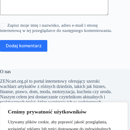
Zapisz moje imię i nazwisko, adres e-mail i stronę
internetową w tej przeglądarce do następnego komentowania.
Dodaj komentarz
O nas
​ZENcart.org.pl to portal internetowy oferujący szeroki
wachlarz artykułów z różnych dziedzin, takich jak biznes,
finanse, prawo, dom, moda, motoryzacja, kuchnia czy uroda.
Naszym celem jest dostarczanie czytelnikom aktualnych i
praktycznych treści, które wspierają ich w codziennych
wyborach i inspirują do działania. Dbamy o to, aby nasze
Cenimy prywatność użytkowników
artykuły były zrozumiałe i dostępne dla każdego, niezależnie
od poziomu wiedzy w danym zakresie
Używamy plików cookie, aby poprawić jakość przeglądania,
wyświetlać reklamy lub treści dostosowane do indywidualnych