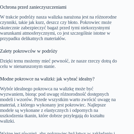
Ochrona przed zanieczyszczeniami
W trakcie podróży nasza walizka narażona jest na różnorodne
czynniki, takie jak kurz, deszcz czy błoto. Pokrowiec może
skutecznie zabezpieczyć bagaż przed tymi niekorzystnymi
warunkami atmosferycznymi, co jest szczególnie istotne w
przypadku delikatnych materiałów.
Zalety pokrowców w podróży
Dzięki temu możemy mieć pewność, że nasze rzeczy dotrą do
celu w nienaruszonym stanie.
Modne pokrowce na walizki: jak wybrać idealny?
Wybór idealnego pokrowca na walizkę może być
wyzwaniem, biorąc pod uwagę różnorodność dostępnych
modeli i wzorów. Przede wszystkim warto zwrócić uwagę na
materiał, z którego wykonany jest pokrowiec. Najlepsze
modele są wykonane z elastycznych i odpornych na
uszkodzenia tkanin, które dobrze przylegają do kształtu
walizki.
Ważne jest również, aby pokrowiec był łatwy w zakładaniu i