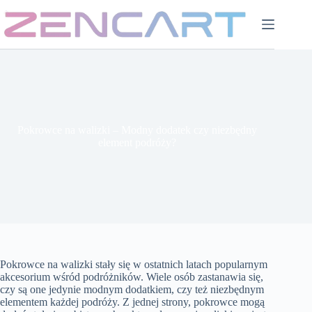
Przejdź
do
treści
Pokrowce na walizki – Modny dodatek czy niezbędny
element podróży?
Pokrowce na walizki stały się w ostatnich latach popularnym
akcesorium wśród podróżników. Wiele osób zastanawia się,
czy są one jedynie modnym dodatkiem, czy też niezbędnym
elementem każdej podróży. Z jednej strony, pokrowce mogą