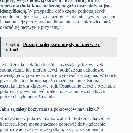
staje się wręcz obowiązkowym akcesorium, które
zapewnia dodatkową ochronę bagażu oraz ułatwia jego
identyfikację.
W przypadku osób często podróżujących
samolotem, gdzie bagaż narażony jest na intensywny transport
i manipulację przez pracowników lotniska, pokrowiec może
okazać się niezwykle przydatny.
Czytaj:
Poznaj najlepsze pomysły na pierwszy
tatuaż
Jednakże dla niektórych osób korzystających z walizek
sporadycznie lub preferujących podróże samochodowe,
inwestycja w pokrowiec może wydawać się zbędna. W takich
przypadkach ochrona bagażu może być mniej istotna, a
estetyka nie gra kluczowej roli. Ostatecznie decyzja o zakupie
pokrowca powinna być uzależniona od indywidualnych
potrzeb i stylu podróżowania.
Jakie są zalety korzystania z pokrowców na walizki?
Korzystanie z pokrowców na walizki niesie ze sobą szereg
korzyści, które mogą znacząco poprawić doświadczenie
podróżowania. Przede wszystkim, jak już wspomniano