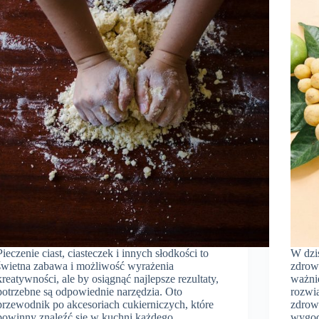
Pieczenie ciast, ciasteczek i innych słodkości to
W dzi
świetna zabawa i możliwość wyrażenia
zdrową
kreatywności, ale by osiągnąć najlepsze rezultaty,
ważnie
potrzebne są odpowiednie narzędzia. Oto
rozwi
przewodnik po akcesoriach cukierniczych, które
zdrowi
powinny znaleźć się w kuchni każdego
wygod