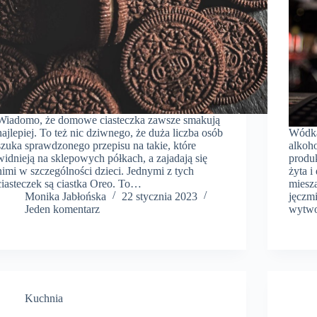
Wiadomo, że domowe ciasteczka zawsze smakują
najlepiej. To też nic dziwnego, że duża liczba osób
Wódka
szuka sprawdzonego przepisu na takie, które
alkoh
widnieją na sklepowych półkach, a zajadają się
produk
nimi w szczególności dzieci. Jednymi z tych
żyta i
ciasteczek są ciastka Oreo. To…
miesz
Monika Jabłońska
22 stycznia 2023
jęczm
Jeden komentarz
wytwo
Kuchnia