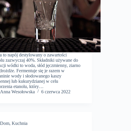
 to napój destylowany o zawartości
olu zazwyczaj 40%. Składniki używane do
cji wódki to woda, słód jęczmienny, ziarno
 drożdże. Fermentuje się je razem w
aninie wody i słodowanego kaszy
iennej lub kukurydzianej w celu
rzenia etanolu, który…
Anna Wesołowska
6 czerwca 2022
Dom
,
Kuchnia