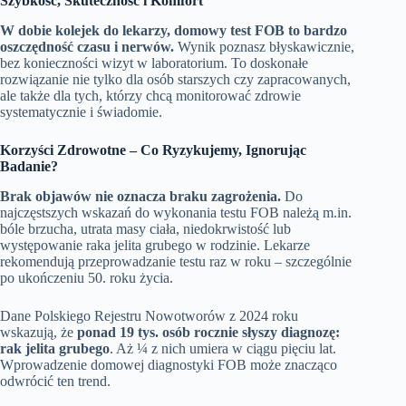
Szybkość, Skuteczność i Komfort
W dobie kolejek do lekarzy, domowy test FOB to bardzo
oszczędność czasu i nerwów.
Wynik poznasz błyskawicznie,
bez konieczności wizyt w laboratorium. To doskonałe
rozwiązanie nie tylko dla osób starszych czy zapracowanych,
ale także dla tych, którzy chcą monitorować zdrowie
systematycznie i świadomie.
Korzyści Zdrowotne – Co Ryzykujemy, Ignorując
Badanie?
Brak objawów nie oznacza braku zagrożenia.
Do
najczęstszych wskazań do wykonania testu FOB należą m.in.
bóle brzucha, utrata masy ciała, niedokrwistość lub
występowanie raka jelita grubego w rodzinie. Lekarze
rekomendują przeprowadzanie testu raz w roku – szczególnie
po ukończeniu 50. roku życia.
Dane Polskiego Rejestru Nowotworów z 2024 roku
wskazują, że
ponad 19 tys. osób rocznie słyszy diagnozę:
rak jelita grubego
. Aż ¼ z nich umiera w ciągu pięciu lat.
Wprowadzenie domowej diagnostyki FOB może znacząco
odwrócić ten trend.