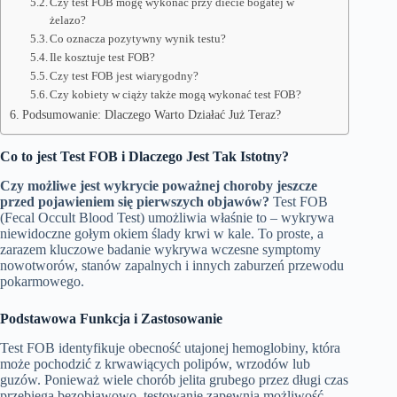
Czy test FOB mogę wykonać przy diecie bogatej w
żelazo?
Co oznacza pozytywny wynik testu?
Ile kosztuje test FOB?
Czy test FOB jest wiarygodny?
Czy kobiety w ciąży także mogą wykonać test FOB?
Podsumowanie: Dlaczego Warto Działać Już Teraz?
Co to jest Test FOB i Dlaczego Jest Tak Istotny?
Czy możliwe jest wykrycie poważnej choroby jeszcze
przed pojawieniem się pierwszych objawów?
Test FOB
(Fecal Occult Blood Test) umożliwia właśnie to – wykrywa
niewidoczne gołym okiem ślady krwi w kale. To proste, a
zarazem kluczowe badanie wykrywa wczesne symptomy
nowotworów, stanów zapalnych i innych zaburzeń przewodu
pokarmowego.
Podstawowa Funkcja i Zastosowanie
Test FOB identyfikuje obecność utajonej hemoglobiny, która
może pochodzić z krwawiących polipów, wrzodów lub
guzów. Ponieważ wiele chorób jelita grubego przez długi czas
przebiega bezobjawowo, testowanie zapewnia możliwość