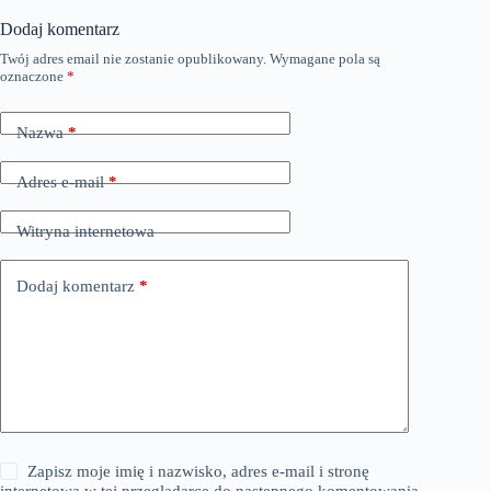
Dodaj komentarz
Twój adres email nie zostanie opublikowany.
Wymagane pola są
oznaczone
*
Nazwa
*
Adres e-mail
*
Witryna internetowa
Dodaj komentarz
*
Zapisz moje imię i nazwisko, adres e-mail i stronę
internetową w tej przeglądarce do następnego komentowania.