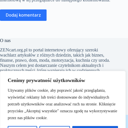
Dodaj komentarz
O nas
​ZENcart.org.pl to portal internetowy oferujący szeroki
wachlarz artykułów z różnych dziedzin, takich jak biznes,
finanse, prawo, dom, moda, motoryzacja, kuchnia czy uroda.
Naszym celem jest dostarczanie czytelnikom aktualnych i
praktycznych treści, które wspierają ich w codziennych
wyborach i inspirują do działania. Dbamy o to, aby nasze
Cenimy prywatność użytkowników
artykuły były zrozumiałe i dostępne dla każdego, niezależnie
od poziomu wiedzy w danym zakresie
Używamy plików cookie, aby poprawić jakość przeglądania,
wyświetlać reklamy lub treści dostosowane do indywidualnych
potrzeb użytkowników oraz analizować ruch na stronie. Kliknięcie
przycisku „Akceptuj wszystkie” oznacza zgodę na wykorzystywanie
Copyright © 2026 - ZENcart.org.pl
przez nas plików cookie.