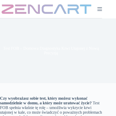
Przejdź
do
treści
Test FOB – Domowa Diagnostyka Krwi Utajonej z Nową
Precyzją
Czy wyobrażasz sobie test, który możesz wykonać
samodzielnie w domu, a który może uratować życie?
Test
FOB spełnia właśnie tę rolę – umożliwia wykrycie krwi
utajonej w kale, co może świadczyć o poważnych problemach