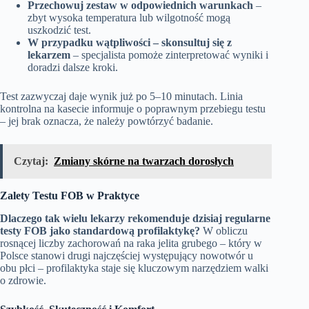
Przechowuj zestaw w odpowiednich warunkach
–
zbyt wysoka temperatura lub wilgotność mogą
uszkodzić test.
W przypadku wątpliwości – skonsultuj się z
lekarzem
– specjalista pomoże zinterpretować wyniki i
doradzi dalsze kroki.
Test zazwyczaj daje wynik już po 5–10 minutach. Linia
kontrolna na kasecie informuje o poprawnym przebiegu testu
– jej brak oznacza, że należy powtórzyć badanie.
Czytaj:
Zmiany skórne na twarzach dorosłych
Zalety Testu FOB w Praktyce
Dlaczego tak wielu lekarzy rekomenduje dzisiaj regularne
testy FOB jako standardową profilaktykę?
W obliczu
rosnącej liczby zachorowań na raka jelita grubego – który w
Polsce stanowi drugi najczęściej występujący nowotwór u
obu płci – profilaktyka staje się kluczowym narzędziem walki
o zdrowie.