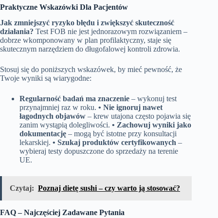
Praktyczne Wskazówki Dla Pacjentów
Jak zmniejszyć ryzyko błędu i zwiększyć skuteczność
działania?
Test FOB nie jest jednorazowym rozwiązaniem –
dobrze wkomponowany w plan profilaktyczny, staje się
skutecznym narzędziem do długofalowej kontroli zdrowia.
Stosuj się do poniższych wskazówek, by mieć pewność, że
Twoje wyniki są wiarygodne:
Regularność badań ma znaczenie
– wykonuj test
przynajmniej raz w roku.
• Nie ignoruj nawet
łagodnych objawów
– krew utajona często pojawia się
zanim wystąpią dolegliwości.
• Zachowuj wyniki jako
dokumentację
– mogą być istotne przy konsultacji
lekarskiej.
• Szukaj produktów certyfikowanych
–
wybieraj testy dopuszczone do sprzedaży na terenie
UE.
Czytaj:
Poznaj dietę sushi – czy warto ją stosować?
FAQ – Najczęściej Zadawane Pytania